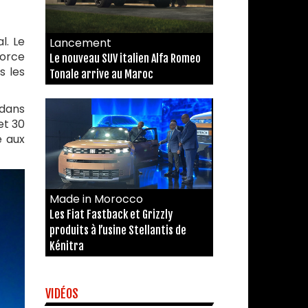
l. Le
Lancement
force
Le nouveau SUV italien Alfa Romeo
s les
Tonale arrive au Maroc
 dans
et 30
e aux
Made in Morocco
Les Fiat Fastback et Grizzly
produits à l’usine Stellantis de
Kénitra
VIDÉOS