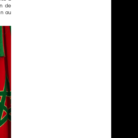
on de
on au