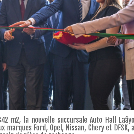
342 m2, la nouvelle succursale Auto Hall Laây
x marques Ford, Opel, Nissan, Chery et DFSK, a