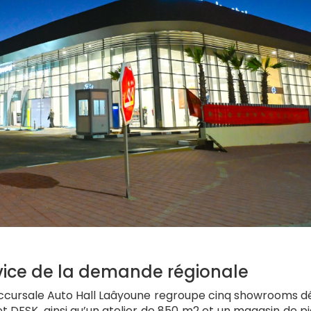
rvice de la demande régionale
succursale Auto Hall Laâyoune regroupe cinq showrooms d
t DFSK, ainsi qu’un atelier de 850 m2 et un magasin de p