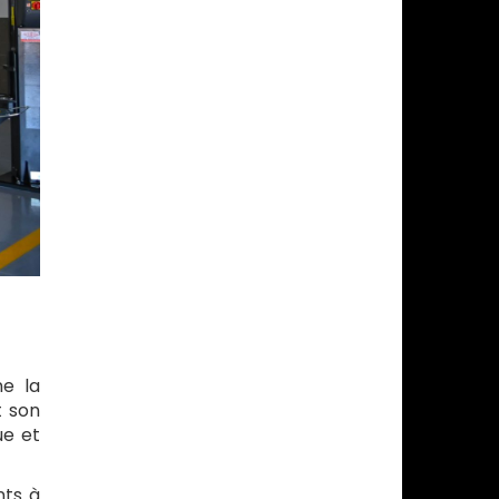
ne la
t son
ue et
nts à