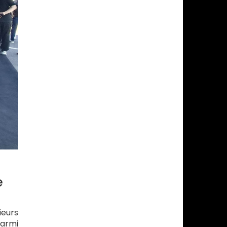
e
ieurs
Parmi