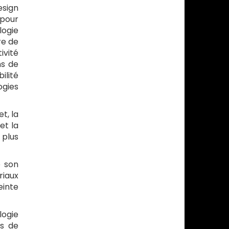
esign
 pour
logie
re de
ivité
ns de
ilité
ogies
t, la
et la
 plus
e son
riaux
einte
logie
és de