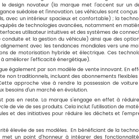
re le design novateur (la marque met l'accent sur un d
ance suédoise et l'innovation. Les véhicules sont conçus
ls, avec un intérieur spacieux et confortable) ; la techno
 équipés de technologies avancées, notamment en matiè
erfaces utilisateur intuitives et des systèmes de connect
 conduite et la gestion du véhicule) ainsi que des optio
n alignement avec les tendances mondiales vers une mob
ions de motorisation hybride et électrique. Ces technol
 à améliorer l'efficacité énergétique).
ingue également par son modèle de vente innovant. En effe
e non traditionnels, incluant des abonnements flexibles 
. Cette approche vise à rendre la possession de voiture
aux besoins d'un marché en évolution.
st pas en reste. La marque s'engage en effet à réduir
e de vie de ses produits. Cela inclut l'utilisation de maté
les et des initiatives pour réduire les déchets et l'empr
urité élevée de ses modèles. En bénéficiant de la techno
e met un point d'honneur à intégrer des fonctionnalit