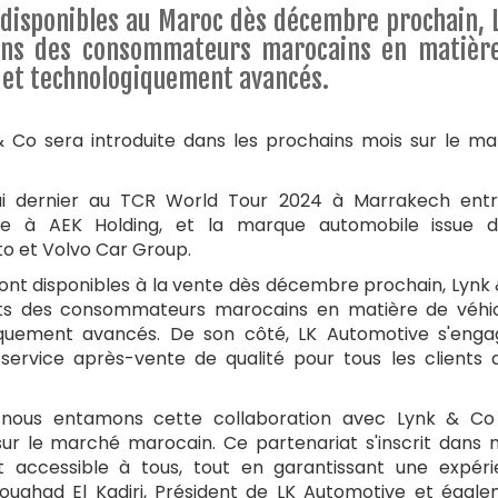
 disponibles au Maroc dès décembre prochain, 
oins des consommateurs marocains en matièr
 et technologiquement avancés.
 Co sera introduite dans les prochains mois sur le m
i dernier au TCR World Tour 2024 à Marrakech entr
liée à AEK Holding, et la marque automobile issue 
to et Volvo Car Group.
ront disponibles à la vente dès décembre prochain, Lynk
nts des consommateurs marocains en matière de véhi
iquement avancés. De son côté, LK Automotive s'eng
n service après-vente de qualité pour tous les clients 
 nous entamons cette collaboration avec Lynk & Co 
 sur le marché marocain. Ce partenariat s'inscrit dans 
 et accessible à tous, tout en garantissant une expér
delouahad El Kadiri, Président de LK Automotive et égal