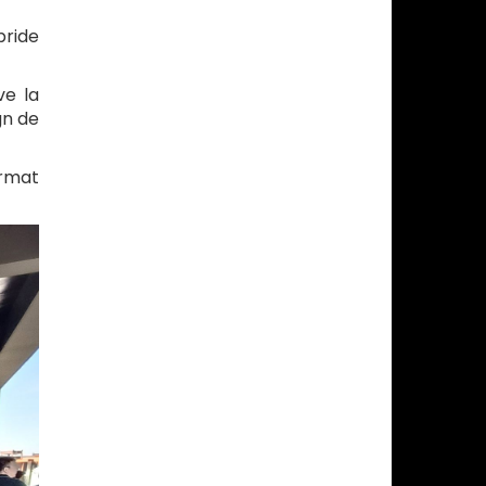
bride
ve la
gn de
ormat