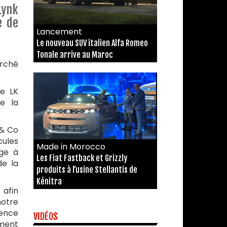
Lynk
e de
Lancement
Le nouveau SUV italien Alfa Romeo
Tonale arrive au Maroc
arché
e LK
de la
 & Co
cules
Made in Morocco
age à
Les Fiat Fastback et Grizzly
de la
produits à l’usine Stellantis de
Kénitra
afin
notre
ience
VIDÉOS
ement