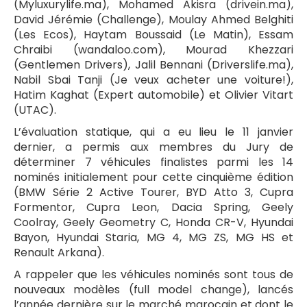
(Myluxurylife.ma), Mohamed Akisra (drivein.ma),
David Jérémie (Challenge), Moulay Ahmed Belghiti
(Les Ecos), Haytam Boussaid (Le Matin), Essam
Chraibi (wandaloo.com), Mourad Khezzari
(Gentlemen Drivers), Jalil Bennani (Driverslife.ma),
Nabil Sbai Tanji (Je veux acheter une voiture!),
Hatim Kaghat (Expert automobile) et Olivier Vitart
(UTAC).
L’évaluation statique, qui a eu lieu le 11 janvier
dernier, a permis aux membres du Jury de
déterminer 7 véhicules finalistes parmi les 14
nominés initialement pour cette cinquième édition
(BMW Série 2 Active Tourer, BYD Atto 3, Cupra
Formentor, Cupra Leon, Dacia Spring, Geely
Coolray, Geely Geometry C, Honda CR-V, Hyundai
Bayon, Hyundai Staria, MG 4, MG ZS, MG HS et
Renault Arkana).
A rappeler que les véhicules nominés sont tous de
nouveaux modèles (full model change), lancés
l’année dernière sur le marché marocain et dont le