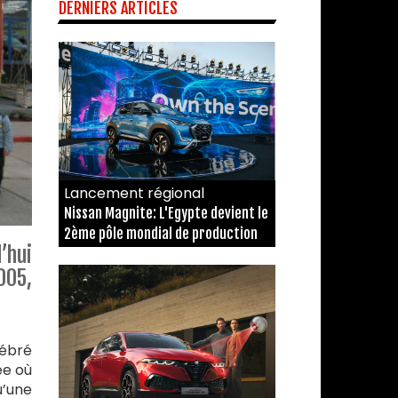
DERNIERS ARTICLES
Lancement régional
Nissan Magnite: L'Egypte devient le
2ème pôle mondial de production
’hui
005,
lébré
ée où
u’une