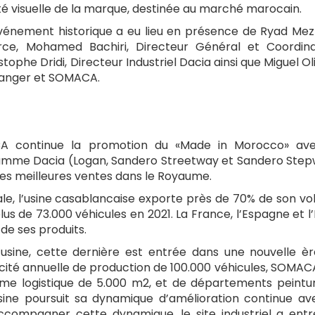
té visuelle de la marque, destinée au marché marocain.
vénement historique a eu lieu en présence de Ryad Mez
rce, Mohamed Bachiri, Directeur Général et Coordin
tophe Dridi, Directeur Industriel Dacia ainsi que Miguel Ol
Tanger et SOMACA.
ACA continue la promotion du «Made in Morocco» ave
gamme Dacia (Logan, Sandero Streetway et Sandero Ste
es meilleures ventes dans le Royaume.
le, l’usine casablancaise exporte près de 70% de son v
us de 73.000 véhicules en 2021. La France, l’Espagne et l’I
de ses produits.
’usine, cette dernière est entrée dans une nouvelle è
acité annuelle de production de 100.000 véhicules, SOMAC
rme logistique de 5.000 m2, et de départements peintu
ine poursuit sa dynamique d’amélioration continue av
accompagner cette dynamique, le site industriel a entr