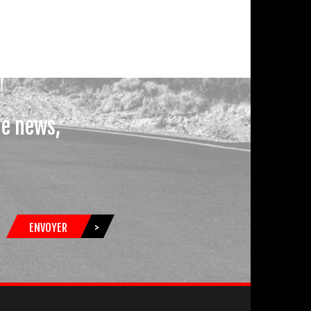
le news,
ENVOYER
>