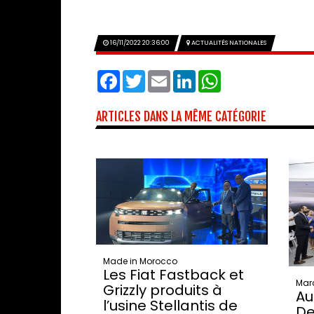
16/11/2022 20:36:00
ACTUALITÉS NATIONALES
Facebook
Twitter
Email
LinkedIn
WhatsApp
ARTICLES DANS LA MÊME CATÉGORIE
Made in Morocco
Les Fiat Fastback et
Mar
Grizzly produits à
Au
l’usine Stellantis de
De