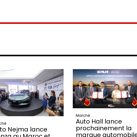
Marché
Auto Hall lance
ché
prochainement la
to Nejma lance
marque automobil
nza au Maroc et