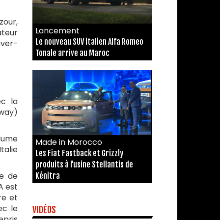
zour,
Lancement
ateur
Le nouveau SUV italien Alfa Romeo
iver-
Tonale arrive au Maroc
c la
pway)
olume
Made in Morocco
talie
Les Fiat Fastback et Grizzly
produits à l’usine Stellantis de
re de
Kénitra
A est
re et
ec le
VIDÉOS
epris