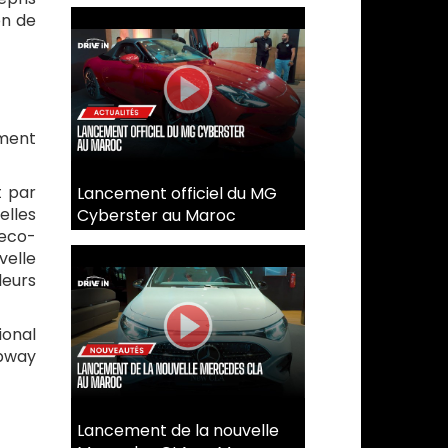
on de
ement
t par
Lancement officiel du MG
elles
Cyberster au Maroc
 eco-
velle
leurs
ional
pway
Lancement de la nouvelle