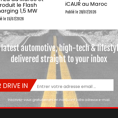
iCAUR au Maroc
troduit le Flash
arging 1,5 MW
Publié le 28/07/2026
ié le 15/07/2026
 latest automotive, high-tech & lifesty
delivered straight to your inbox
 DRIVE IN
Inscrivez-vous gratuitement en indiquant votre adresse e-mail.