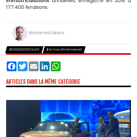
immatriculations
annuelles, enregistré en 2018 à
177.400 livraisons.
Mohamed Akisra
05/06/2025 11:24:00
ACTUALITÉS NATIONALES
Facebook
Twitter
Email
LinkedIn
WhatsApp
ARTICLES DANS LA MÊME CATÉGORIE