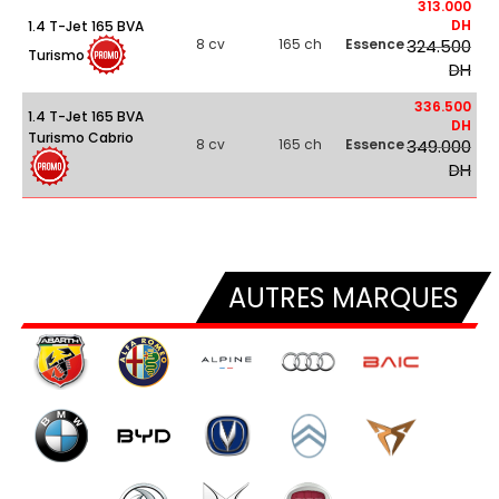
313.000
DH
1.4 T-Jet 165 BVA
8 cv
165 ch
Essence
324.500
Turismo
DH
336.500
1.4 T-Jet 165 BVA
DH
Turismo Cabrio
8 cv
165 ch
Essence
349.000
DH
AUTRES MARQUES