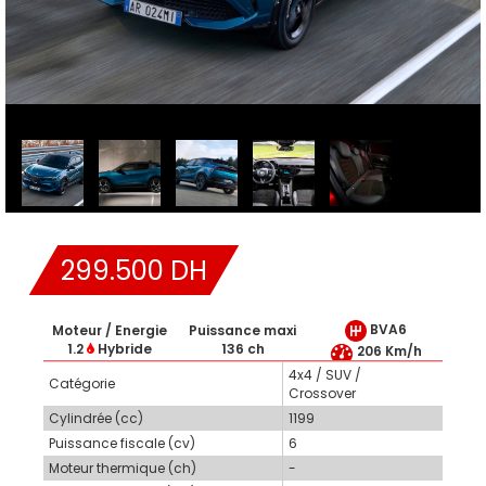
299.500 DH
BVA6
Moteur / Energie
Puissance maxi
1.2
Hybride
136 ch
206 Km/h
4x4 / SUV /
Catégorie
Crossover
Cylindrée (cc)
1199
Puissance fiscale (cv)
6
Moteur thermique (ch)
-