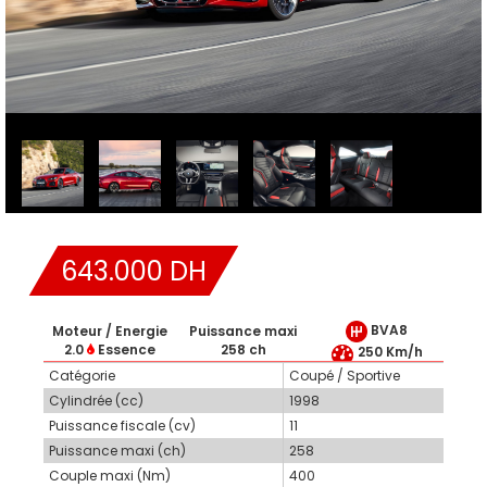
643.000 DH
BVA8
Moteur / Energie
Puissance maxi
2.0
Essence
258 ch
250 Km/h
Catégorie
Coupé / Sportive
Cylindrée (cc)
1998
Puissance fiscale (cv)
11
Puissance maxi (ch)
258
Couple maxi (Nm)
400