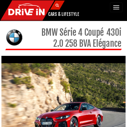
Togg
navi
CARS & LIFESTYLE
BMW
Série 4 Coupé
430i
2.0 258 BVA Elégance