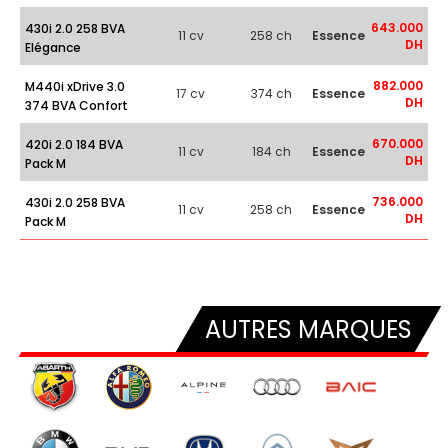
643.000
430i 2.0 258 BVA
11 cv
258 ch
Essence
DH
Elégance
882.000
M440i xDrive 3.0
17 cv
374 ch
Essence
DH
374 BVA Confort
670.000
420i 2.0 184 BVA
11 cv
184 ch
Essence
DH
Pack M
736.000
430i 2.0 258 BVA
11 cv
258 ch
Essence
DH
Pack M
AUTRES MARQUES