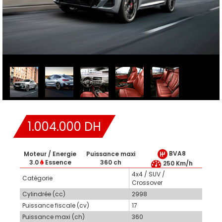
1.004.000 DH
BVA8
Moteur / Energie
Puissance maxi
3.0
Essence
360 ch
250 Km/h
4x4 / SUV /
Catégorie
Crossover
Cylindrée (cc)
2998
Puissance fiscale (cv)
17
Puissance maxi (ch)
360