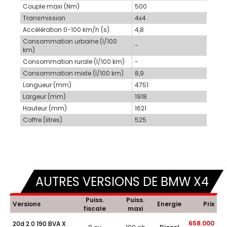
Couple maxi (Nm)
500
Transmission
4x4
Accélération 0-100 km/h (s)
4,8
Consommation urbaine (l/100
-
km)
Consommation rurale (l/100 km)
-
Consommation mixte (l/100 km)
8,9
Longueur (mm)
4751
Largeur (mm)
1918
Hauteur (mm)
1621
Coffre (litres)
525
AUTRES VERSIONS DE BMW X4
Puiss.
Puiss.
Versions
Energie
Prix
fiscale
maxi
658.000
20d 2.0 190 BVA X