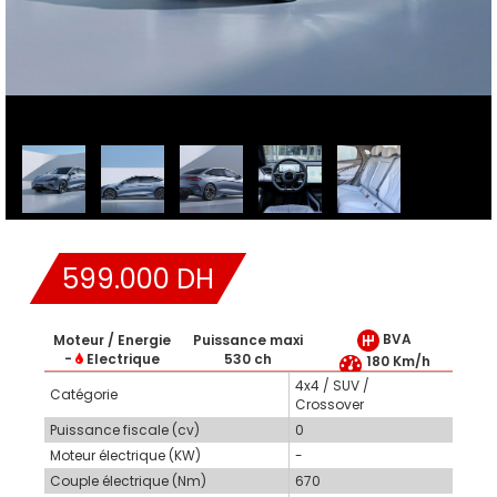
599.000 DH
BVA
Moteur / Energie
Puissance maxi
-
Electrique
530 ch
180 Km/h
4x4 / SUV /
Catégorie
Crossover
Puissance fiscale (cv)
0
Moteur électrique (KW)
-
Couple électrique (Nm)
670