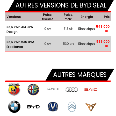
AUTRES VERSIONS DE BYD SEAL
Puiss.
Puiss.
Versions
Energie
Prix
fiscale
maxi
549.000
82,5 kWh 313 BVA
0 cv
313 ch
Electrique
DH
Design
599.000
82,5 kWh 530 BVA
0 cv
530 ch
Electrique
DH
Excellence
AUTRES MARQUES