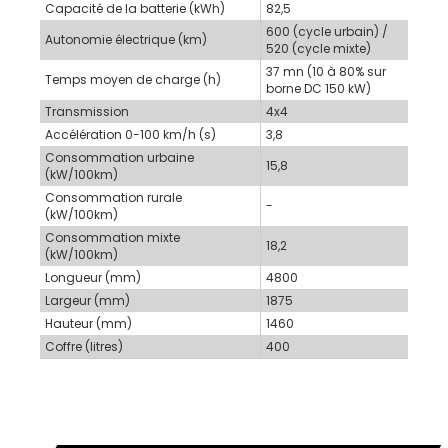
Capacité de la batterie (kWh)
82,5
600 (cycle urbain) /
Autonomie électrique (km)
520 (cycle mixte)
37 mn (10 à 80% sur
Temps moyen de charge (h)
borne DC 150 kW)
Transmission
4x4
Accélération 0-100 km/h (s)
3,8
Consommation urbaine
15,8
(kW/100km)
Consommation rurale
-
(kW/100km)
Consommation mixte
18,2
(kW/100km)
Longueur (mm)
4800
Largeur (mm)
1875
Hauteur (mm)
1460
Coffre (litres)
400