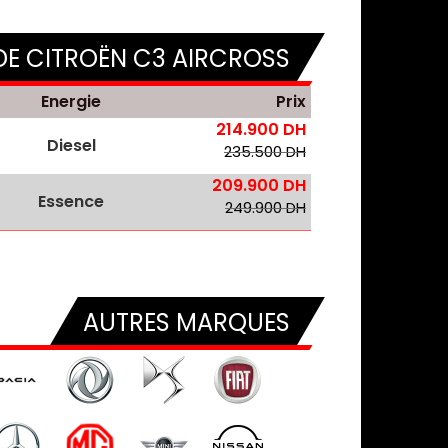
DE CITROËN C3 AIRCROSS
Energie
Prix
214.900 DH
Diesel
235.500 DH
209.900 DH
Essence
249.900 DH
AUTRES MARQUES