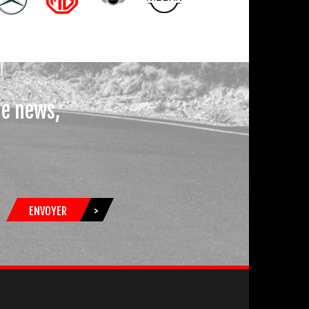
le news,
ENVOYER
>