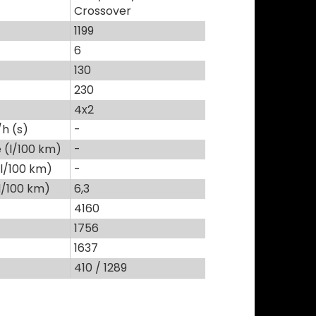
Crossover
1199
6
130
230
4x2
h (s)
-
(l/100 km)
-
l/100 km)
-
l/100 km)
6,3
4160
1756
1637
410 / 1289