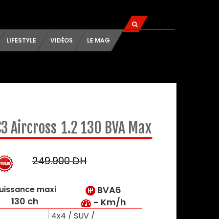
LIFESTYLE
VIDÉOS
LE MAG
3 Aircross
1.2 130 BVA Max
249.900 DH
uissance maxi
BVA6
130 ch
- Km/h
4x4 / SUV /