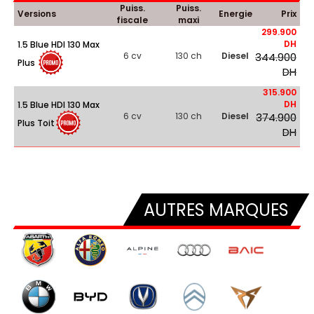
Puiss.
Puiss.
Versions
Energie
Prix
fiscale
maxi
299.900
DH
1.5 Blue HDI 130 Max
6 cv
130 ch
Diesel
344.900
Plus
DH
315.900
DH
1.5 Blue HDI 130 Max
6 cv
130 ch
Diesel
374.900
Plus Toit
DH
AUTRES MARQUES