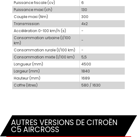
Puissance fiscale (cv)
6
Puissance maxi (ch)
130
Couple maxi (Nm)
300
Transmission
4x2
Accélération 0-100 km/h (s)
-
Consommation urbaine (l/100
-
km)
Consommation rurale (l/100 km)
-
Consommation mixte (l/100 km)
5,5
Longueur (mm)
4500
Largeur (mm)
1840
Hauteur (mm)
1689
Coffre (litres)
580 / 1630
AUTRES VERSIONS DE CITROËN
C5 AIRCROSS