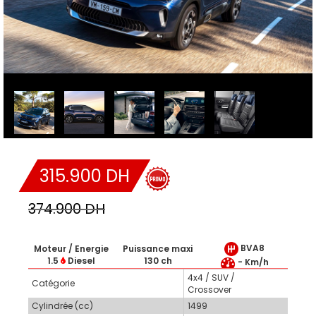
315.900 DH
374.900 DH
BVA8
Moteur / Energie
Puissance maxi
1.5
Diesel
130 ch
- Km/h
4x4 / SUV /
Catégorie
Crossover
Cylindrée (cc)
1499