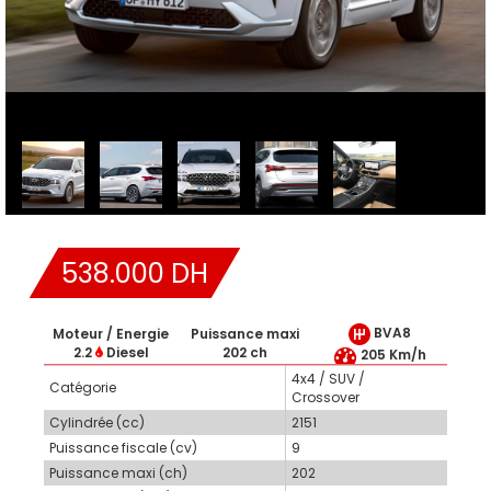
538.000 DH
BVA8
Moteur / Energie
Puissance maxi
2.2
Diesel
202 ch
205 Km/h
4x4 / SUV /
Catégorie
Crossover
Cylindrée (cc)
2151
Puissance fiscale (cv)
9
Puissance maxi (ch)
202