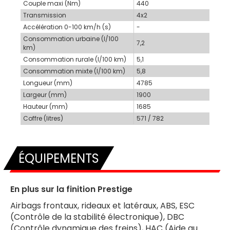
Couple maxi (Nm)
440
Transmission
4x2
Accélération 0-100 km/h (s)
-
Consommation urbaine (l/100
7,2
km)
Consommation rurale (l/100 km)
5,1
Consommation mixte (l/100 km)
5,8
Longueur (mm)
4785
Largeur (mm)
1900
Hauteur (mm)
1685
Coffre (litres)
571 / 782
ÉQUIPEMENTS
En plus sur la finition Prestige
Airbags frontaux, rideaux et latéraux, ABS, ESC
(Contrôle de la stabilité électronique), DBC
(Contrôle dynamique des freins), HAC (Aide au