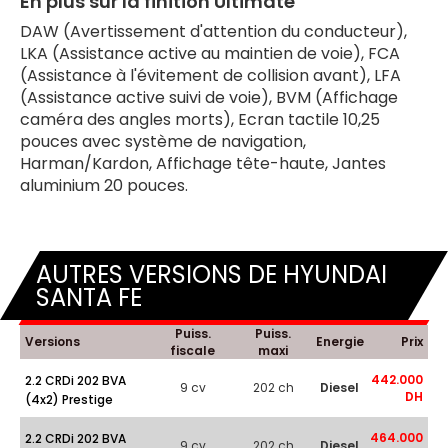
En plus sur la finition Ultimate
DAW (Avertissement d'attention du conducteur),
LKA (Assistance active au maintien de voie), FCA
(Assistance à l'évitement de collision avant), LFA
(Assistance active suivi de voie), BVM (Affichage
caméra des angles morts), Ecran tactile 10,25
pouces avec système de navigation,
Harman/Kardon, Affichage tête-haute, Jantes
aluminium 20 pouces.
AUTRES VERSIONS DE HYUNDAI
SANTA FE
Puiss.
Puiss.
Versions
Energie
Prix
fiscale
maxi
442.000
2.2 CRDi 202 BVA
9 cv
202 ch
Diesel
DH
(4x2) Prestige
464.000
2.2 CRDi 202 BVA
9 cv
202 ch
Diesel