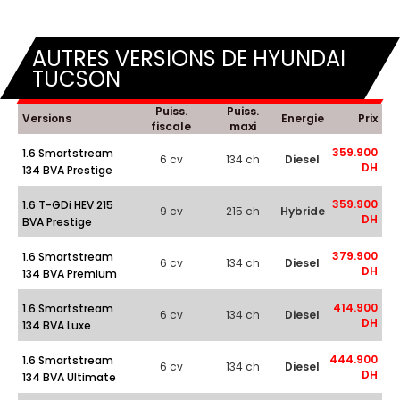
AUTRES VERSIONS DE HYUNDAI
TUCSON
Puiss.
Puiss.
Versions
Energie
Prix
fiscale
maxi
359.900
1.6 Smartstream
6 cv
134 ch
Diesel
DH
134 BVA Prestige
359.900
1.6 T-GDi HEV 215
9 cv
215 ch
Hybride
DH
BVA Prestige
379.900
1.6 Smartstream
6 cv
134 ch
Diesel
DH
134 BVA Premium
414.900
1.6 Smartstream
6 cv
134 ch
Diesel
DH
134 BVA Luxe
444.900
1.6 Smartstream
6 cv
134 ch
Diesel
DH
134 BVA Ultimate