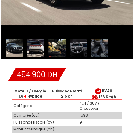
454.900 DH
BVA6
Moteur / Energie
Puissance maxi
1.6
Hybride
215 ch
186 Km/h
4x4 / SUV /
Catégorie
Crossover
Cylindrée (cc)
1598
Puissance fiscale (cv)
9
Moteur thermique (ch)
-