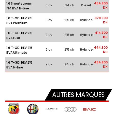
454.900
1.6 Smartstream
6 cv
134 ch
Diesel
DH
134 BVA N-Line
379.900
1.6 T-GDi HEV 215
9 cv
215 ch
Hybride
DH
BVA Premium
414.900
1.6 T-GDi HEV 215
9 cv
215 ch
Hybride
DH
BVA Luxe
444.900
1.6 T-GDi HEV 215
9 cv
215 ch
Hybride
DH
BVA Ultimate
454.900
1.6 T-GDi HEV 215
9 cv
215 ch
Hybride
DH
BVA N-Line
AUTRES MARQUES