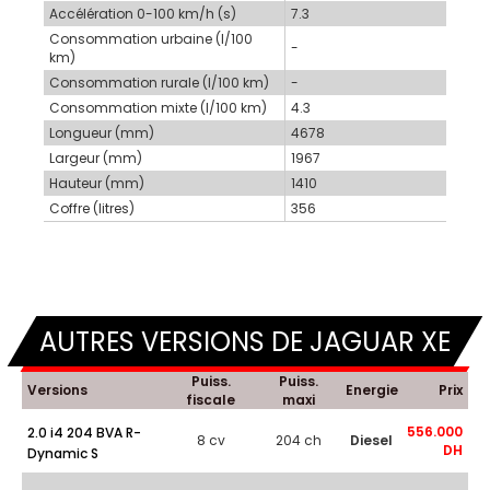
Accélération 0-100 km/h (s)
7.3
Consommation urbaine (l/100
-
km)
Consommation rurale (l/100 km)
-
Consommation mixte (l/100 km)
4.3
Longueur (mm)
4678
Largeur (mm)
1967
Hauteur (mm)
1410
Coffre (litres)
356
AUTRES VERSIONS DE JAGUAR XE
Puiss.
Puiss.
Versions
Energie
Prix
fiscale
maxi
556.000
2.0 i4 204 BVA R-
8 cv
204 ch
Diesel
DH
Dynamic S