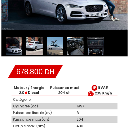
678.800 DH
BVA8
Moteur / Energie
Puissance maxi
2.0
Diesel
204 ch
235 Km/h
Catégorie
Cylindrée (cc)
1997
Puissance fiscale (cv)
8
Puissance maxi (ch)
204
Couple maxi (Nm)
430