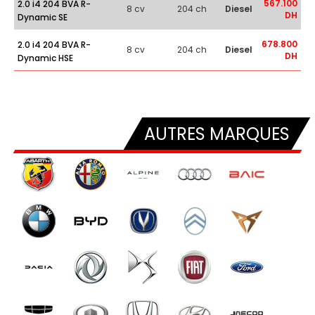
567.100
2.0 i4 204 BVA R-
8 cv
204 ch
Diesel
DH
Dynamic SE
678.800
2.0 i4 204 BVA R-
8 cv
204 ch
Diesel
DH
Dynamic HSE
AUTRES MARQUES