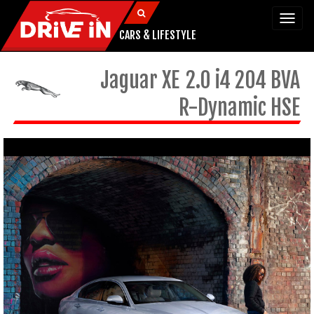
Togg
navi
CARS & LIFESTYLE
Jaguar
XE
2.0 i4 204 BVA
R-Dynamic HSE