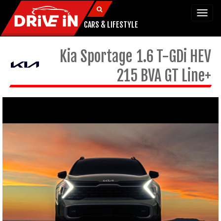
Togg
navi
CARS & LIFESTYLE
Kia
Sportage
1.6 T-GDi HEV
215 BVA GT Line+