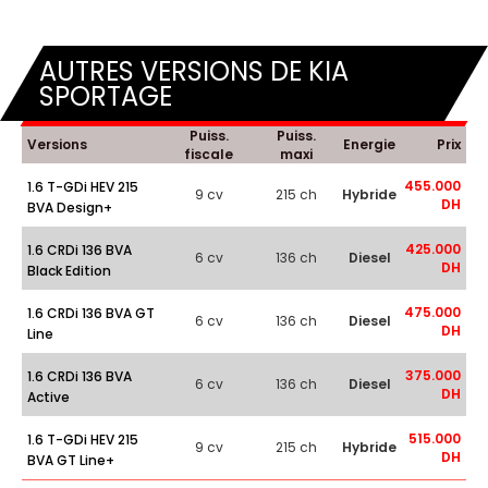
AUTRES VERSIONS DE KIA
SPORTAGE
Puiss.
Puiss.
Versions
Energie
Prix
fiscale
maxi
455.000
1.6 T-GDi HEV 215
9 cv
215 ch
Hybride
DH
BVA Design+
425.000
1.6 CRDi 136 BVA
6 cv
136 ch
Diesel
DH
Black Edition
475.000
1.6 CRDi 136 BVA GT
6 cv
136 ch
Diesel
DH
Line
375.000
1.6 CRDi 136 BVA
6 cv
136 ch
Diesel
DH
Active
515.000
1.6 T-GDi HEV 215
9 cv
215 ch
Hybride
DH
BVA GT Line+