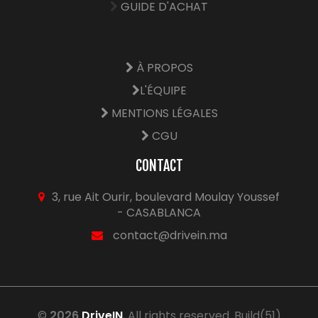
GUIDE D'ACHAT
À PROPOS
L'ÉQUIPE
MENTIONS LÉGALES
CGU
CONTACT
3, rue Ait Ourir, boulevard Moulay Youssef
- CASABLANCA
contact@drivein.ma
©
2026
DriveIN
, All rights reserved. Build(51)