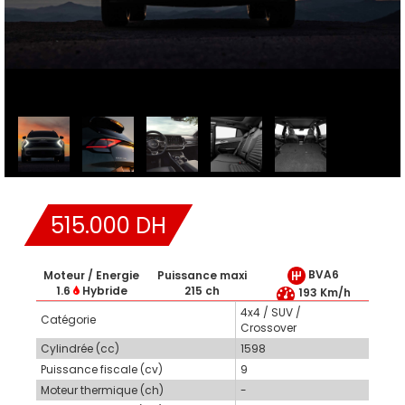
515.000 DH
BVA6
Moteur / Energie
Puissance maxi
1.6
Hybride
215 ch
193 Km/h
4x4 / SUV /
Catégorie
Crossover
Cylindrée (cc)
1598
Puissance fiscale (cv)
9
Moteur thermique (ch)
-