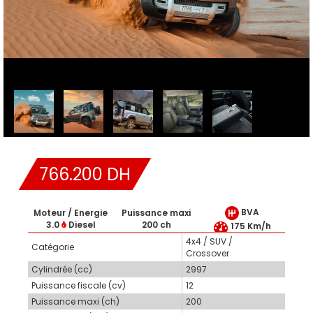
766.200 DH
BVA
Moteur / Energie
Puissance maxi
3.0
Diesel
200 ch
175 Km/h
4x4 / SUV /
Catégorie
Crossover
Cylindrée (cc)
2997
Puissance fiscale (cv)
12
Puissance maxi (ch)
200