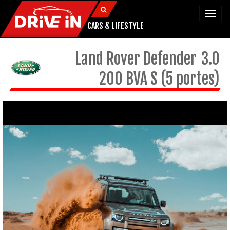
Togg
navi
CARS & LIFESTYLE
Land Rover
Defender
3.0
200 BVA S (5 portes)