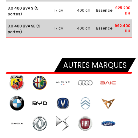
925.200
3.0 400 BVA S (5
17 cv
400 ch
Essence
DH
portes)
992.400
3.0 400 BVA SE (5
17 cv
400 ch
Essence
DH
portes)
AUTRES MARQUES