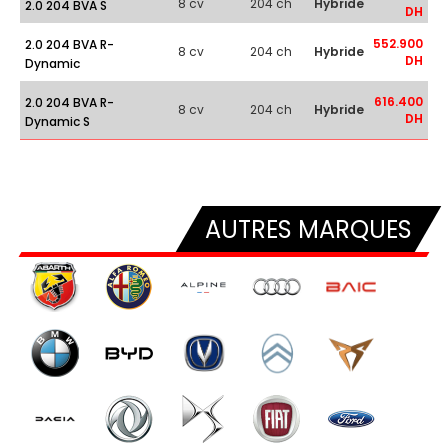
8 cv
204 ch
Hybride
2.0 204 BVA S
DH
552.900
2.0 204 BVA R-
8 cv
204 ch
Hybride
DH
Dynamic
616.400
2.0 204 BVA R-
8 cv
204 ch
Hybride
DH
Dynamic S
AUTRES MARQUES