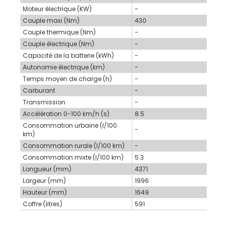
Moteur électrique (KW)
-
Couple maxi (Nm)
430
Couple thermique (Nm)
-
Couple électrique (Nm)
-
Capacité de la batterie (kWh)
-
Autonomie électrique (km)
-
Temps moyen de charge (h)
-
Carburant
-
Transmission
-
Accélération 0-100 km/h (s)
8.5
Consommation urbaine (l/100
-
km)
Consommation rurale (l/100 km)
-
Consommation mixte (l/100 km)
5.3
Longueur (mm)
4371
Largeur (mm)
1996
Hauteur (mm)
1649
Coffre (litres)
591