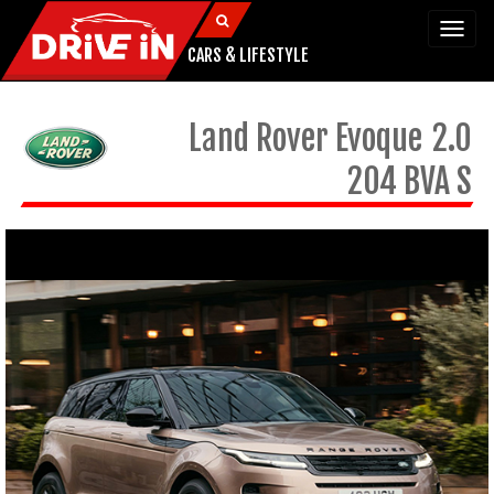
Togg
navi
CARS & LIFESTYLE
Land Rover
Evoque
2.0
204 BVA S