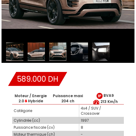
589.000 DH
BVA9
Moteur / Energie
Puissance maxi
2.0
Hybride
204 ch
213 Km/h
4x4 / SUV /
Catégorie
Crossover
Cylindrée (cc)
1997
Puissance fiscale (cv)
8
Moteur thermique (ch)
-