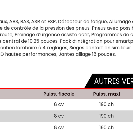
eaux, ABS, BAS, ASR et ESP, Détecteur de fatigue, Allumage
 de contrôle de la pression des pneus, Pneus avec possibi
de route, Freinage d’urgence assisté actif, Programmes d
central de 10,25 pouces, Pack d’intégration pour smart
tien lombaire à 4 réglages, Sièges confort en similicuir /
ED hautes performances, Jantes alliage 18 pouces.
AUTRES VE
Puiss. fiscale
Puiss. maxi
8 cv
190 ch
8 cv
190 ch
8 cv
190 ch