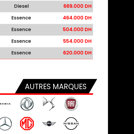
Diesel
669.000 DH
Essence
464.000 DH
Essence
504.000 DH
Essence
554.000 DH
Essence
620.000 DH
AUTRES MARQUES