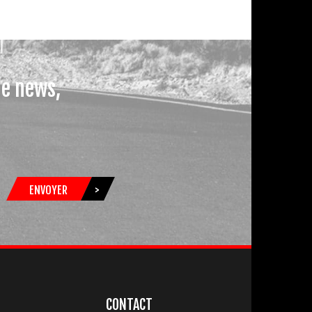
le news,
ENVOYER
>
CONTACT