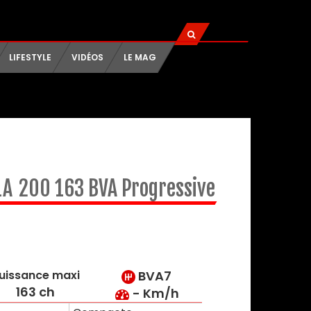
LIFESTYLE
VIDÉOS
LE MAG
LA
200 163 BVA Progressive
uissance maxi
BVA7
163 ch
- Km/h