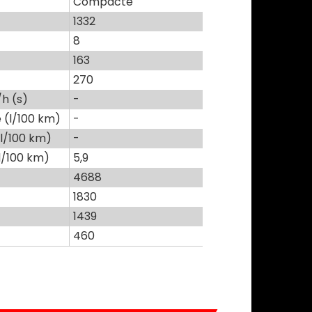
Compacte
1332
8
163
270
h (s)
-
(l/100 km)
-
l/100 km)
-
l/100 km)
5,9
4688
1830
1439
460