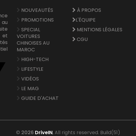
NOUVEAUTÉS
À PROPOS
nce
PROMOTIONS
L'ÉQUIPE
 au
site
SPECIAL
MENTIONS LÉGALES
e et
VOITURES
CGU
tés
CHINOISES AU
tiel
MAROC
HIGH-TECH
LIFESTYLE
VIDÉOS
LE MAG
GUIDE D'ACHAT
©
2026
DriveIN
, All rights reserved. Build(51)