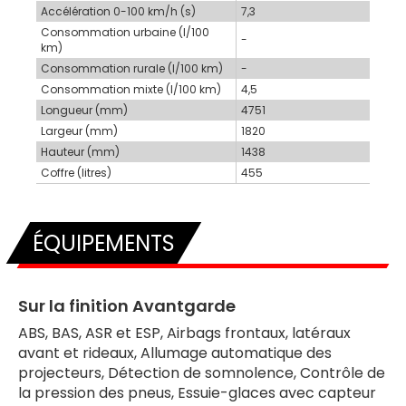
Accélération 0-100 km/h (s)
7,3
Consommation urbaine (l/100
-
km)
Consommation rurale (l/100 km)
-
Consommation mixte (l/100 km)
4,5
Longueur (mm)
4751
Largeur (mm)
1820
Hauteur (mm)
1438
Coffre (litres)
455
ÉQUIPEMENTS
Sur la finition Avantgarde
ABS, BAS, ASR et ESP, Airbags frontaux, latéraux
avant et rideaux, Allumage automatique des
projecteurs, Détection de somnolence, Contrôle de
la pression des pneus, Essuie-glaces avec capteur