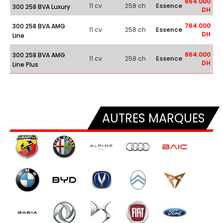
664.000
11 cv
258 ch
Essence
300 258 BVA Luxury
DH
764.000
300 258 BVA AMG
11 cv
258 ch
Essence
DH
Line
864.000
300 258 BVA AMG
11 cv
258 ch
Essence
DH
Line Plus
AUTRES MARQUES