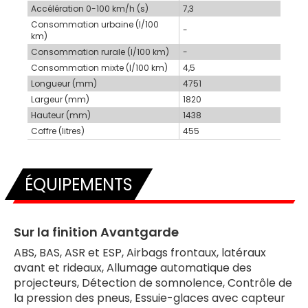
Accélération 0-100 km/h (s)
7,3
Consommation urbaine (l/100
-
km)
Consommation rurale (l/100 km)
-
Consommation mixte (l/100 km)
4,5
Longueur (mm)
4751
Largeur (mm)
1820
Hauteur (mm)
1438
Coffre (litres)
455
ÉQUIPEMENTS
Sur la finition Avantgarde
ABS, BAS, ASR et ESP, Airbags frontaux, latéraux
avant et rideaux, Allumage automatique des
projecteurs, Détection de somnolence, Contrôle de
la pression des pneus, Essuie-glaces avec capteur