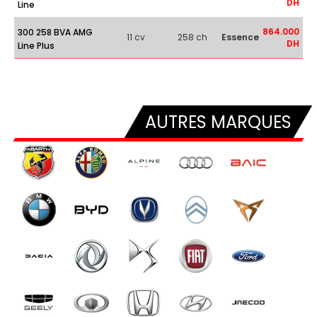
DH
Line
864.000
300 258 BVA AMG
11 cv
258 ch
Essence
DH
Line Plus
AUTRES MARQUES