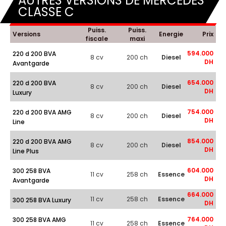
AUTRES VERSIONS DE MERCEDES
CLASSE C
Puiss.
Puiss.
Versions
Energie
Prix
fiscale
maxi
594.000
220 d 200 BVA
8 cv
200 ch
Diesel
DH
Avantgarde
654.000
220 d 200 BVA
8 cv
200 ch
Diesel
DH
Luxury
754.000
220 d 200 BVA AMG
8 cv
200 ch
Diesel
DH
Line
854.000
220 d 200 BVA AMG
8 cv
200 ch
Diesel
DH
Line Plus
604.000
300 258 BVA
11 cv
258 ch
Essence
DH
Avantgarde
664.000
11 cv
258 ch
Essence
300 258 BVA Luxury
DH
764.000
300 258 BVA AMG
11 cv
258 ch
Essence