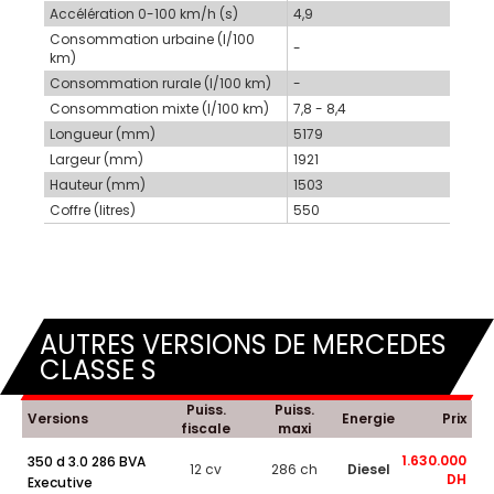
Accélération 0-100 km/h (s)
4,9
Consommation urbaine (l/100
-
km)
Consommation rurale (l/100 km)
-
Consommation mixte (l/100 km)
7,8 - 8,4
Longueur (mm)
5179
Largeur (mm)
1921
Hauteur (mm)
1503
Coffre (litres)
550
AUTRES VERSIONS DE MERCEDES
CLASSE S
Puiss.
Puiss.
Versions
Energie
Prix
fiscale
maxi
1.630.000
350 d 3.0 286 BVA
12 cv
286 ch
Diesel
DH
Executive