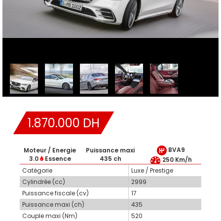
1.870.000 DH
BVA9
Moteur / Energie
Puissance maxi
3.0
Essence
435 ch
250 Km/h
Catégorie
Luxe / Prestige
Cylindrée (cc)
2999
Puissance fiscale (cv)
17
Puissance maxi (ch)
435
Couple maxi (Nm)
520