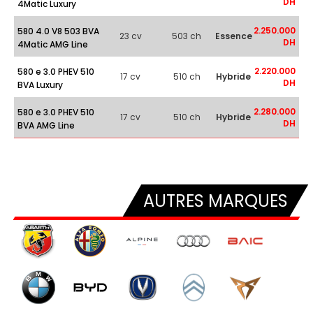
DH
4Matic Luxury
2.250.000
580 4.0 V8 503 BVA
23 cv
503 ch
Essence
DH
4Matic AMG Line
2.220.000
580 e 3.0 PHEV 510
17 cv
510 ch
Hybride
DH
BVA Luxury
2.280.000
580 e 3.0 PHEV 510
17 cv
510 ch
Hybride
DH
BVA AMG Line
AUTRES MARQUES