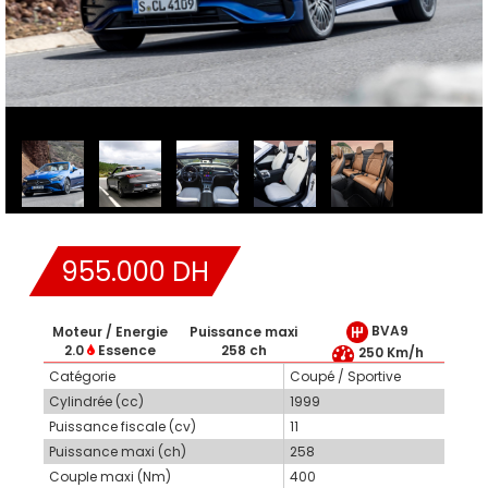
955.000 DH
BVA9
Moteur / Energie
Puissance maxi
2.0
Essence
258 ch
250 Km/h
Catégorie
Coupé / Sportive
Cylindrée (cc)
1999
Puissance fiscale (cv)
11
Puissance maxi (ch)
258
Couple maxi (Nm)
400