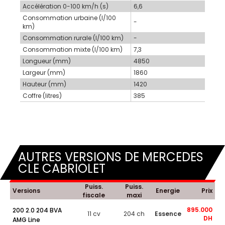
Accélération 0-100 km/h (s)
6,6
Consommation urbaine (l/100
-
km)
Consommation rurale (l/100 km)
-
Consommation mixte (l/100 km)
7,3
Longueur (mm)
4850
Largeur (mm)
1860
Hauteur (mm)
1420
Coffre (litres)
385
AUTRES VERSIONS DE MERCEDES
CLE CABRIOLET
Puiss.
Puiss.
Versions
Energie
Prix
fiscale
maxi
895.000
200 2.0 204 BVA
11 cv
204 ch
Essence
DH
AMG Line