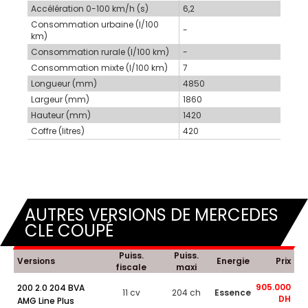
Accélération 0-100 km/h (s)
6,2
Consommation urbaine (l/100
-
km)
Consommation rurale (l/100 km)
-
Consommation mixte (l/100 km)
7
Longueur (mm)
4850
Largeur (mm)
1860
Hauteur (mm)
1420
Coffre (litres)
420
AUTRES VERSIONS DE MERCEDES
CLE COUPÉ
Puiss.
Puiss.
Versions
Energie
Prix
fiscale
maxi
905.000
200 2.0 204 BVA
11 cv
204 ch
Essence
DH
AMG Line Plus