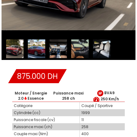
875.000 DH
BVA9
Moteur / Energie
Puissance maxi
2.0
Essence
258 ch
250 Km/h
Catégorie
Coupé / Sportive
Cylindrée (cc)
1999
Puissance fiscale (cv)
11
Puissance maxi (ch)
258
Couple maxi (Nm)
400