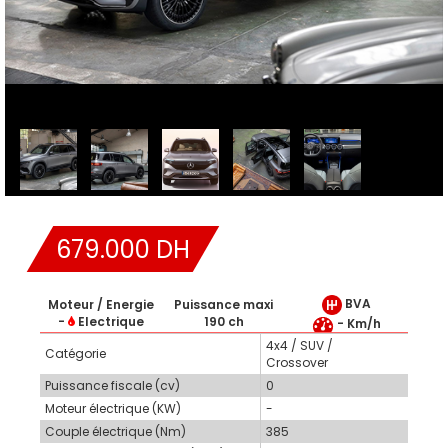
679.000 DH
BVA
Moteur / Energie
Puissance maxi
-
Electrique
190 ch
- Km/h
4x4 / SUV /
Catégorie
Crossover
Puissance fiscale (cv)
0
Moteur électrique (KW)
-
Couple électrique (Nm)
385