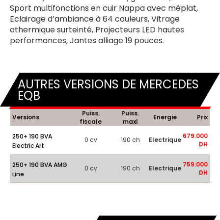
Sport multifonctions en cuir Nappa avec méplat,
Eclairage d’ambiance à 64 couleurs, Vitrage
athermique surteinté, Projecteurs LED hautes
performances, Jantes alliage 19 pouces.
AUTRES VERSIONS DE MERCEDES
EQB
Puiss.
Puiss.
Versions
Energie
Prix
fiscale
maxi
679.000
250+ 190 BVA
0 cv
190 ch
Electrique
DH
Electric Art
759.000
250+ 190 BVA AMG
0 cv
190 ch
Electrique
DH
Line