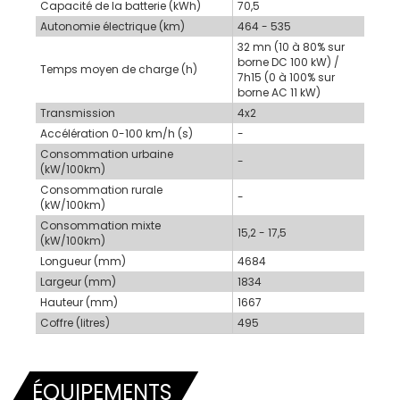
Capacité de la batterie (kWh)
70,5
Autonomie électrique (km)
464 - 535
32 mn (10 à 80% sur
borne DC 100 kW) /
Temps moyen de charge (h)
7h15 (0 à 100% sur
borne AC 11 kW)
Transmission
4x2
Accélération 0-100 km/h (s)
-
Consommation urbaine
-
(kW/100km)
Consommation rurale
-
(kW/100km)
Consommation mixte
15,2 - 17,5
(kW/100km)
Longueur (mm)
4684
Largeur (mm)
1834
Hauteur (mm)
1667
Coffre (litres)
495
ÉQUIPEMENTS