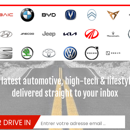
 latest automotive, high-tech & lifesty
delivered straight to your inbox
 DRIVE IN