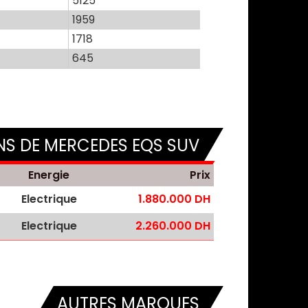
5125
1959
1718
645
NS DE MERCEDES EQS SUV
Energie
Prix
Electrique
1.880.000 DH
Electrique
2.260.000 DH
AUTRES MARQUES