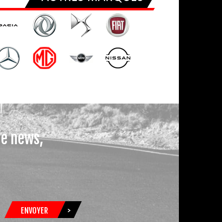
le news,
ENVOYER
>