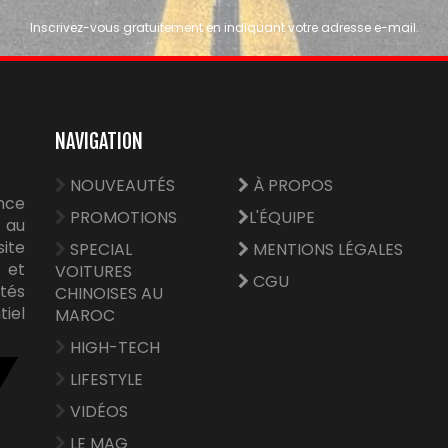
Inscrivez-vous gratuitement en indiquant votre adresse e-mail.
NAVIGATION
NOUVEAUTÉS
À PROPOS
nce
PROMOTIONS
L'ÉQUIPE
 au
site
SPECIAL
MENTIONS LÉGALES
e et
VOITURES
CGU
tés
CHINOISES AU
tiel
MAROC
HIGH-TECH
LIFESTYLE
VIDÉOS
LE MAG