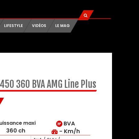
LIFESTYLE
VIDÉOS
LE MAG
450 360 BVA AMG Line Plus
uissance maxi
BVA
360 ch
- Km/h