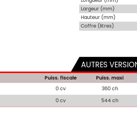
Longueur (mm)
Largeur (mm)
Hauteur (mm)
Coffre (litres)
AUTRES VERSIO
Puiss. fiscale
Puiss. maxi
0 cv
360 ch
0 cv
544 ch