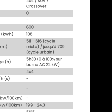
4x4 / SUV /
Crossover
0
)
-
)
800
e (kWh)
108
511 - 616 (cycle
(km)
mixte) / jusqu'à 709
(cycle urbain)
5h30 (0 à 100% sur
e (h)
borne AC 22 kW)
4x4
h (s)
-
e
-
(kW/100km)
-
(kW/100km)
19,9 - 24,3