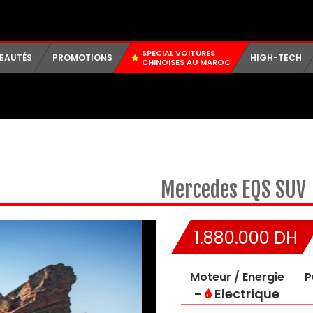
SPECIAL VOITURES
EAUTÉS
PROMOTIONS
HIGH-TECH
CHINOISES AU MAROC
Mercedes
EQS SUV
1.880.000 DH
Moteur / Energie
P
-
Electrique