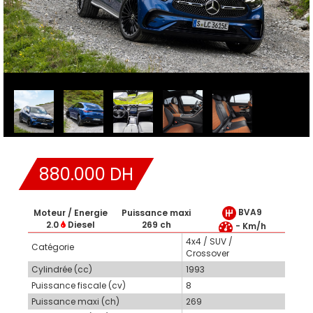
880.000 DH
BVA9
Moteur / Energie
Puissance maxi
2.0
Diesel
269 ch
- Km/h
4x4 / SUV /
Catégorie
Crossover
Cylindrée (cc)
1993
Puissance fiscale (cv)
8
Puissance maxi (ch)
269