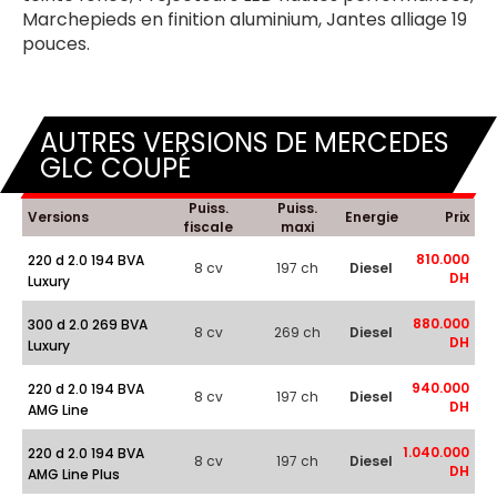
Marchepieds en finition aluminium, Jantes alliage 19
pouces.
AUTRES VERSIONS DE MERCEDES
GLC COUPÉ
Puiss.
Puiss.
Versions
Energie
Prix
fiscale
maxi
810.000
220 d 2.0 194 BVA
8 cv
197 ch
Diesel
DH
Luxury
880.000
300 d 2.0 269 BVA
8 cv
269 ch
Diesel
DH
Luxury
940.000
220 d 2.0 194 BVA
8 cv
197 ch
Diesel
DH
AMG Line
1.040.000
220 d 2.0 194 BVA
8 cv
197 ch
Diesel
DH
AMG Line Plus