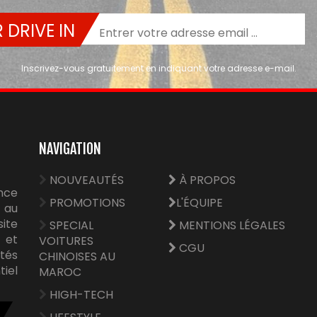
 DRIVE IN
Inscrivez-vous gratuitement en indiquant votre adresse e-mail.
NAVIGATION
NOUVEAUTÉS
À PROPOS
nce
PROMOTIONS
L'ÉQUIPE
 au
site
SPECIAL
MENTIONS LÉGALES
e et
VOITURES
CGU
tés
CHINOISES AU
tiel
MAROC
HIGH-TECH