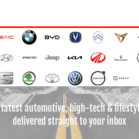
 latest automotive, high-tech & lifesty
delivered straight to your inbox