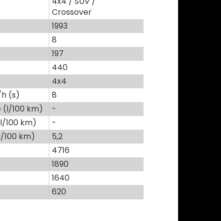
4x4 / SUV /
Crossover
1993
8
197
440
4x4
h (s)
8
(l/100 km)
-
l/100 km)
-
l/100 km)
5,2
4716
1890
1640
620