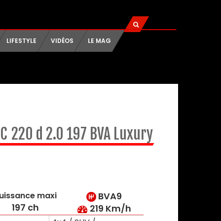
LIFESTYLE
VIDÉOS
LE MAG
LC
220 d 2.0 197 BVA Luxury
uissance maxi
BVA9
197 ch
219 Km/h