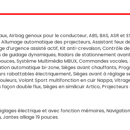
eaux, Airbag genoux pour le conducteur, ABS, BAS, ASR et 
Allumage automatique des projecteurs, Assistant feux de
e d’urgence assisté actif, Kit anti-crevaison, Contrôle d
 de guidage dynamiques, Radars de stationnement avant 
,9 pouces, Système Multimédia MBUX, Commandes vocales,
ation automatique bi-zone, Sièges avant chauffants, Pro
ieurs rabattables électriquement, Sièges avant à réglage 
ouleurs, Volant Sport multifonction en cuir Nappa, Vitra
façon double flux, Sièges en similicuir Artico, Projecteu
 réglages électrique et avec fonction mémoires, Navigation
 Jantes alliage 19 pouces.