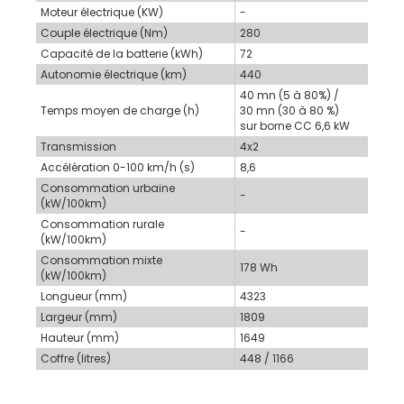
Moteur électrique (KW)
-
Couple électrique (Nm)
280
Capacité de la batterie (kWh)
72
Autonomie électrique (km)
440
40 mn (5 à 80%) /
Temps moyen de charge (h)
30 mn (30 à 80 %)
sur borne CC 6,6 kW
Transmission
4x2
Accélération 0-100 km/h (s)
8,6
Consommation urbaine
-
(kW/100km)
Consommation rurale
-
(kW/100km)
Consommation mixte
178 Wh
(kW/100km)
Longueur (mm)
4323
Largeur (mm)
1809
Hauteur (mm)
1649
Coffre (litres)
448 / 1166