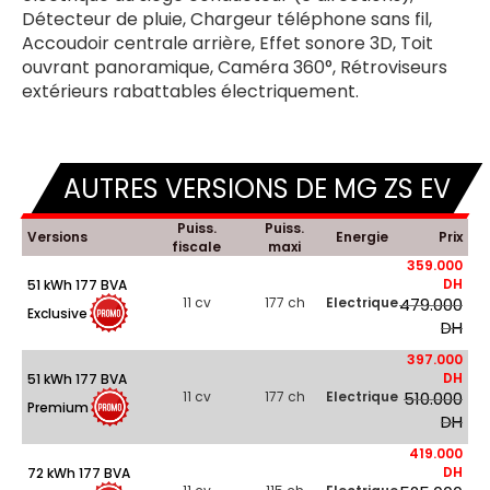
Détecteur de pluie, Chargeur téléphone sans fil,
Accoudoir centrale arrière, Effet sonore 3D, Toit
ouvrant panoramique, Caméra 360°, Rétroviseurs
extérieurs rabattables électriquement.
AUTRES VERSIONS DE MG ZS EV
Puiss.
Puiss.
Versions
Energie
Prix
fiscale
maxi
359.000
DH
51 kWh 177 BVA
11 cv
177 ch
Electrique
479.000
Exclusive
DH
397.000
DH
51 kWh 177 BVA
11 cv
177 ch
Electrique
510.000
Premium
DH
419.000
DH
72 kWh 177 BVA