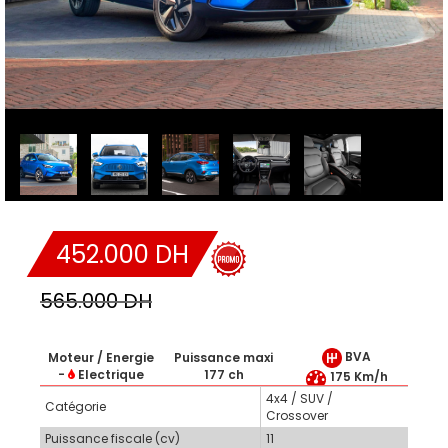
452.000 DH
565.000 DH
BVA
Moteur / Energie
Puissance maxi
-
Electrique
177 ch
175 Km/h
4x4 / SUV /
Catégorie
Crossover
Puissance fiscale (cv)
11