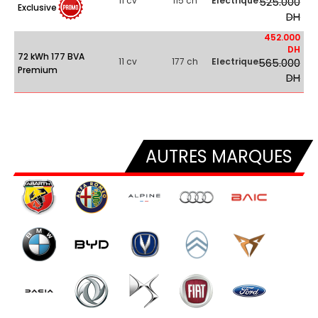
11 cv
115 ch
Electrique
525.000
Exclusive
DH
452.000
DH
72 kWh 177 BVA
11 cv
177 ch
Electrique
565.000
Premium
DH
AUTRES MARQUES