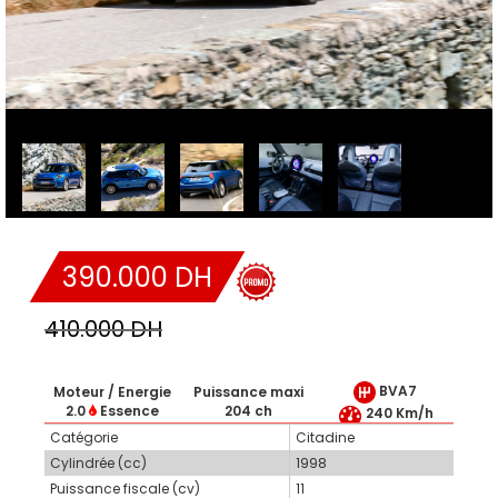
390.000 DH
410.000 DH
BVA7
Moteur / Energie
Puissance maxi
2.0
Essence
204 ch
240 Km/h
Catégorie
Citadine
Cylindrée (cc)
1998
Puissance fiscale (cv)
11