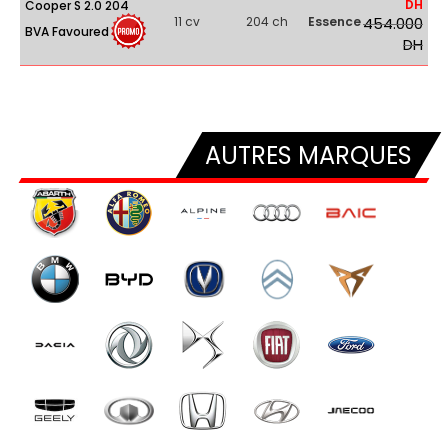
DH
Cooper S 2.0 204
11 cv
204 ch
Essence
454.000
BVA Favoured
DH
AUTRES MARQUES