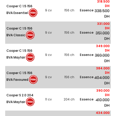
318.500
DH
Cooper C 1.5 156
9 cv
156 ch
Essence
338.500
BVA Essentiel
DH
331.000
DH
Cooper C 1.5 156
9 cv
156 ch
Essence
351.000
BVA Classic
DH
349.000
DH
Cooper C 1.5 156
9 cv
156 ch
Essence
369.000
BVA Mayfair
DH
384.000
DH
Cooper C 1.5 156
9 cv
156 ch
Essence
404.000
BVA Favoured
DH
390.000
DH
Cooper S 2.0 204
11 cv
204 ch
Essence
410.000
BVA Mayfair
DH
434.000