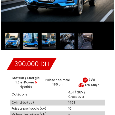
390.000 DH
Moteur / Energie
BVA
Puissance maxi
1.5 e-Power
190 ch
170 Km/h
Hybride
4x4 / SUV /
Catégorie
Crossover
Cylindrée (cc)
1498
Puissance fiscale (cv)
10
Moteur thermique (ch)
-