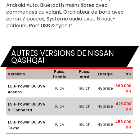
Android Auto, Bluetooth mains libres avec
commandes au volant, Ordinateur de bord avec
écran 7 pouces, Système audio avec 6 haut-
parleurs, Port USB & type C.
AUTRES VERSIONS DE NISSAN
QASHQAI
Puiss.
Puiss.
Versions
Energie
Prix
fiscale
maxi
390.000
1.5 e-Power 190 BVA
10 cv
190 ch
Hybride
DH
Acenta
425.000
1.5 e-Power 190 BVA
10 cv
190 ch
Hybride
DH
N-Connecta
455.000
1.5 e-Power 190 BVA
10 cv
190 ch
Hybride
DH
Tekna