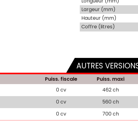
Longueur (mm)
Largeur (mm)
Hauteur (mm)
Coffre (litres)
AUTRES VERSION
Puiss. fiscale
Puiss. maxi
0 cv
462 ch
0 cv
560 ch
0 cv
700 ch