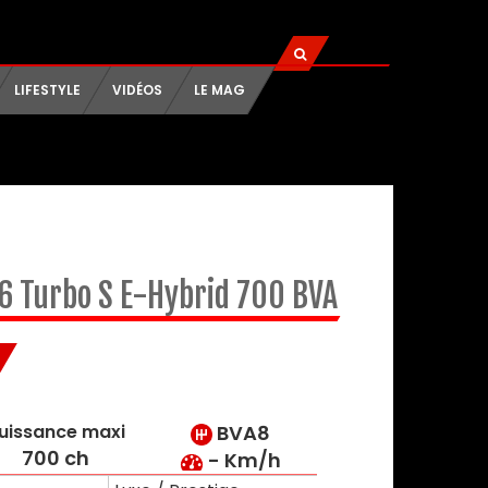
LIFESTYLE
VIDÉOS
LE MAG
V6 Turbo S E-Hybrid 700 BVA
uissance maxi
BVA8
700 ch
- Km/h