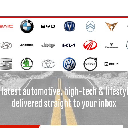
 latest automotive, high-tech & lifesty
delivered straight to your inbox