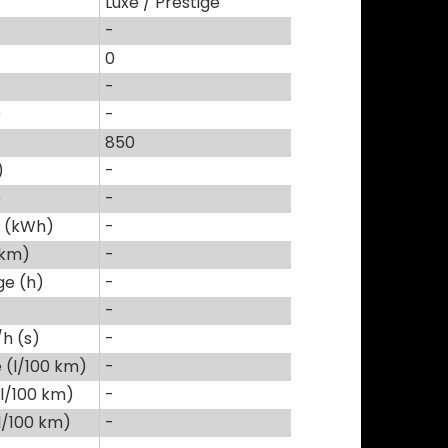
Luxe / Prestige
-
0
-
)
-
850
)
-
)
-
e (kWh)
-
(km)
-
e (h)
-
-
h (s)
-
(l/100 km)
-
l/100 km)
-
l/100 km)
-