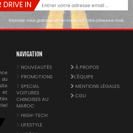
 DRIVE IN
Inscrivez-vous gratuitement en indiquant votre adresse e-mail.
NAVIGATION
NOUVEAUTÉS
À PROPOS
nce
PROMOTIONS
L'ÉQUIPE
 au
site
SPECIAL
MENTIONS LÉGALES
e et
VOITURES
CGU
tés
CHINOISES AU
tiel
MAROC
HIGH-TECH
LIFESTYLE