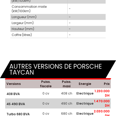
(kW/100km)
Consommation mixte
-
(kW/100km)
Longueur (mm)
-
Largeur (mm)
-
Hauteur (mm)
-
Coffre (litres)
-
AUTRES VERSIONS DE PORSCHE
TAYCAN
Puiss.
Puiss.
Versions
Energie
Prix
fiscale
maxi
1.230.000
0 cv
408 ch
Electrique
408 BVA
DH
1.470.000
0 cv
490 ch
Electrique
4S 490 BVA
DH
2.030.000
0 cv
680 ch
Electrique
Turbo 680 BVA
DH