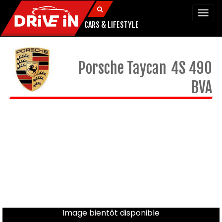
Togg
navi
CARS & LIFESTYLE
Porsche
Taycan
4S 490
BVA
Image bientôt disponible