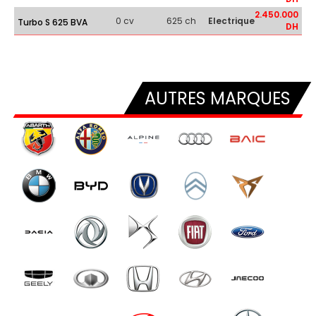
2.450.000
0 cv
625 ch
Electrique
Turbo S 625 BVA
DH
AUTRES MARQUES