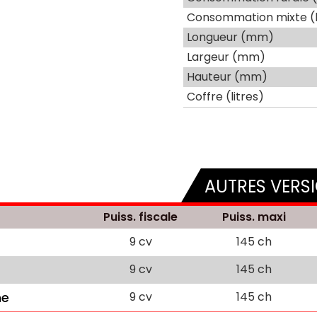
Consommation mixte (
Longueur (mm)
Largeur (mm)
Hauteur (mm)
Coffre (litres)
AUTRES VERS
Puiss. fiscale
Puiss. maxi
9 cv
145 ch
9 cv
145 ch
ne
9 cv
145 ch