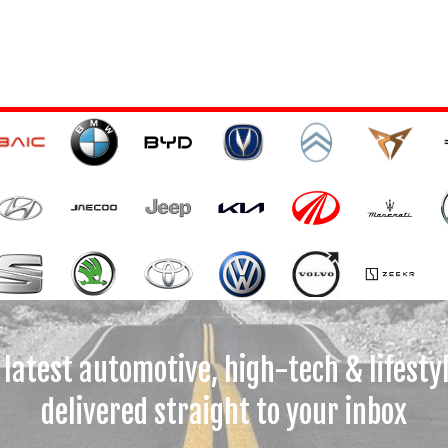
 latest automotive, high-tech & lifesty
delivered straight to your inbox