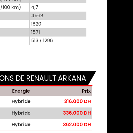
l/100 km)
4,7
4568
1820
1571
513 / 1296
IONS DE RENAULT ARKANA
Energie
Prix
Hybride
316.000 DH
Hybride
336.000 DH
Hybride
362.000 DH