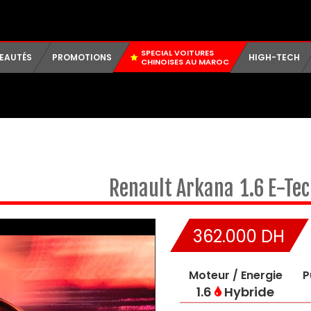
SPECIAL VOITURES
EAUTÉS
PROMOTIONS
HIGH-TECH
CHINOISES AU MAROC
Renault
Arkana
1.6 E-Te
362.000 DH
Moteur / Energie
P
1.6
Hybride