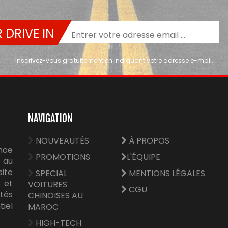
 DRIVE IN
Inscrivez-vous gratuitement en indiquant votre adresse e-mail.
NAVIGATION
NOUVEAUTÉS
À PROPOS
nce
PROMOTIONS
L'ÉQUIPE
 au
site
SPECIAL
MENTIONS LÉGALES
e et
VOITURES
CGU
tés
CHINOISES AU
tiel
MAROC
HIGH-TECH