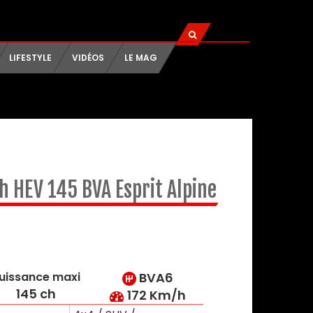
LIFESTYLE
VIDÉOS
LE MAG
ch HEV 145 BVA Esprit Alpine
uissance maxi
BVA6
145 ch
172 Km/h