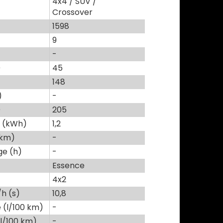
4x4 / SUV /
Crossover
1598
9
-
)
45
148
)
-
)
205
e (kWh)
1,2
(km)
-
e (h)
-
Essence
4x2
h (s)
10,8
(l/100 km)
-
l/100 km)
-