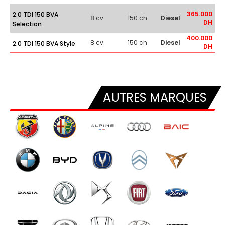
365.000
2.0 TDI 150 BVA
8 cv
150 ch
Diesel
DH
Selection
400.000
8 cv
150 ch
Diesel
2.0 TDI 150 BVA Style
DH
AUTRES MARQUES