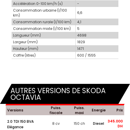
Accélération 0-100 km/h (s)
-
Consommation urbaine (l/100
6,6
km)
Consommation rurale (l/100 km)
4,1
Consommation mixte (l/100 km)
5
Longueur (mm)
4698
Largeur (mm)
1829
Hauteur (mm)
1471
Coffre (litres)
600 / 1555
AUTRES VERSIONS DE SKODA
OCTAVIA
Puiss.
Puiss.
Versions
Energie
Prix
fiscale
maxi
345.000
2.0 TDI 150 BVA
8 cv
150 ch
Diesel
DH
Elégance