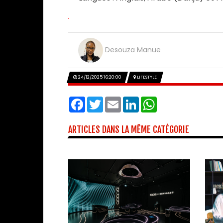
Desouza Manue
24/12/2025 16:20:00
LIFESTYLE
Facebook
Twitter
Email
LinkedIn
WhatsApp
ARTICLES DANS LA MÊME CATÉGORIE