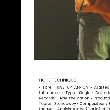
FICHE TECHNIQUE
• Titre : RISE UP AFRICA • Artist
Lahmamssi • Type : Single • Date d
Records - Rise the nation • Producti
Toofan, Stonebwoy • Compositeur / Ré
Langues : Anglais, Arabe (Darija) et F