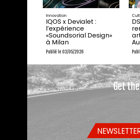
Innovation
Cult
IQOS x Devialet :
DS
l’expérience
re
«Soundsorial Design»
ar
à Milan
Au
Publié le 03/05/2026
Publ
Get the
NEWSLETTER