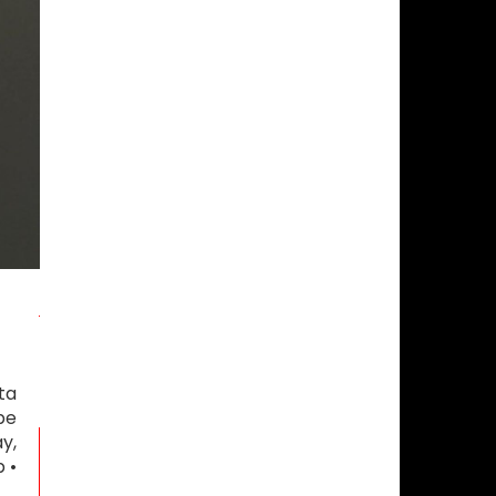
ta
be
y,
 •