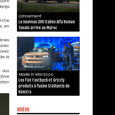
Sorti
arija
Lancement
arche
Le nouveau SUV italien Alfa Romeo
e, en
Tonale arrive au Maroc
cènes
 avec
’avec
de la
e aux
Made in Morocco
ative
Les Fiat Fastback et Grizzly
ation
produits à l’usine Stellantis de
Kénitra
VIDÉOS