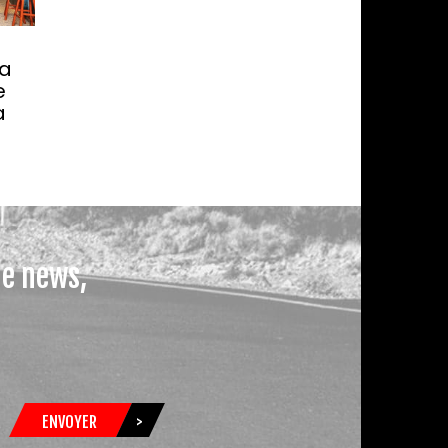
la
e
a
le news,
ENVOYER
>