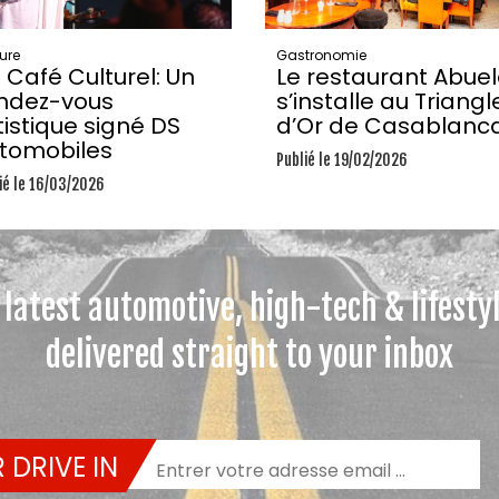
ure
Gastronomie
 Café Culturel: Un
Le restaurant Abue
ndez-vous
s’installe au Triangl
tistique signé DS
d’Or de Casablanc
tomobiles
Publié le 19/02/2026
ié le 16/03/2026
 latest automotive, high-tech & lifesty
delivered straight to your inbox
 DRIVE IN