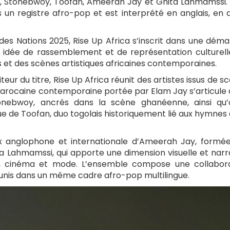
ay, Stonebwoy, Toofan, Ameerah Jay et Ghita Lahmamssi. 
ns un registre afro-pop et est interprété en anglais, en d
des Nations 2025, Rise Up Africa s’inscrit dans une dém
e idée de rassemblement et de représentation culturell
s et des scènes artistiques africaines contemporaines.
eur du titre, Rise Up Africa réunit des artistes issus de s
 marocaine contemporaine portée par Elam Jay s’articule
tonebwoy, ancrés dans la scène ghanéenne, ainsi qu
 de Toofan, duo togolais historiquement lié aux hymnes 
x anglophone et internationale d’Ameerah Jay, formé
ta Lahmamssi, qui apporte une dimension visuelle et narr
e, cinéma et mode. L’ensemble compose une collabor
réunis dans un même cadre afro-pop multilingue.