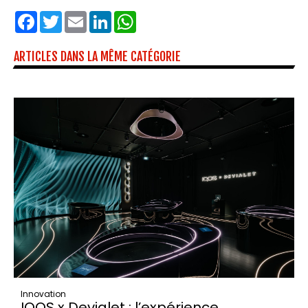
Facebook
Twitter
Email
LinkedIn
WhatsApp
ARTICLES DANS LA MÊME CATÉGORIE
Innovation
IQOS x Devialet : l’expérience