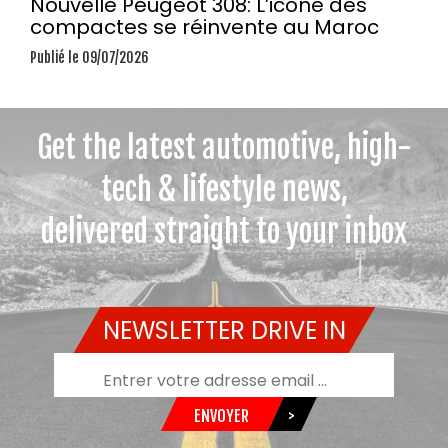
Nouvelle Peugeot 308: L’icône des
compactes se réinvente au Maroc
Publié le 09/07/2026
Get the latest automotive, high-
tech & lifestyle news,
delivered straight to your inbox
NEWSLETTER DRIVE IN
ENVOYER
>