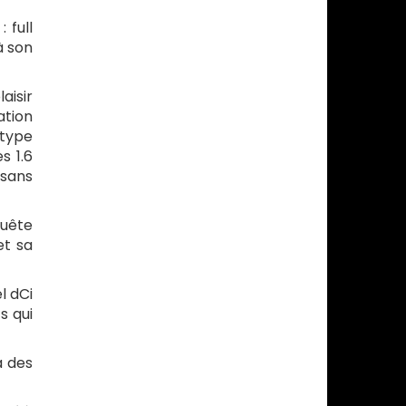
 full
à son
aisir
ation
 type
s 1.6
 sans
quête
et sa
l dCi
s qui
à des