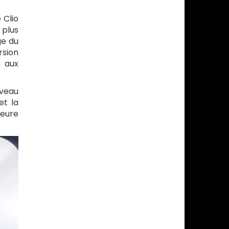
 Clio
 plus
ge du
rsion
n aux
uveau
et la
leure