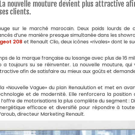
 La nouvelle mouture devient plus attractive afi
ses clients.
ouge sur le marché marocain. Deux poids lourds de 
lancés d’une manière presque simultanée dans les show
geot 208
et Renault Clio, deux icônes «rivales» dont le s
emps de la marque française au losange avec plus de 16 mil
o a toujours su se réinventer. La nouvelle mouture, qui 
tractive afin de satisfaire au mieux aux goûts et demand
e la «Nouvelle Vague» du plan Renaulution et met en avan
hnologie et de modernité. Elle renforcera la position 
’offre de motorisations la plus complète du segment : Di
nergétique efficace et diversifié pour répondre à toute
 Yaroub, directeur Marketing Renault.