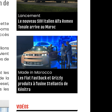
n de
Lancement
Le nouveau SUV italien Alfa Romeo
cette
Tonale arrive au Maroc
rooms
uccès
lions
vient
es de
Made in Morocco
t les
de la
Les Fiat Fastback et Grizzly
esel,
produits à l’usine Stellantis de
s les
Kénitra
VIDÉOS