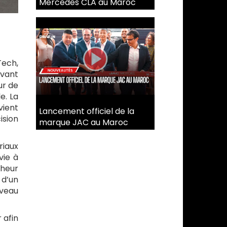
Mercedes CLA au Maroc
Tech,
avant
ur de
e. La
vient
Lancement officiel de la
ision
marque JAC au Maroc
riaux
vie à
cheur
 d’un
veau
r afin