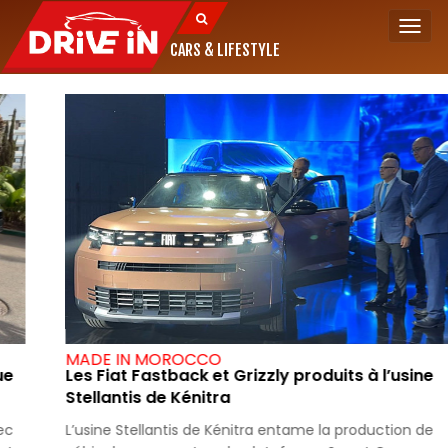
Togg
navi
CARS & LIFESTYLE
MADE IN MOROCCO
Les Fiat Fastback et Grizzly produits à l’usine
Stellantis de Kénitra
L’usine Stellantis de Kénitra entame la production de