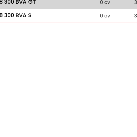
.8 300 BVA GT
0 cv
3
.8 300 BVA S
0 cv
3