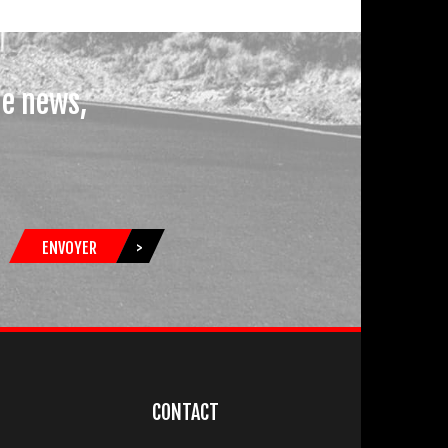
le news,
ENVOYER
>
CONTACT