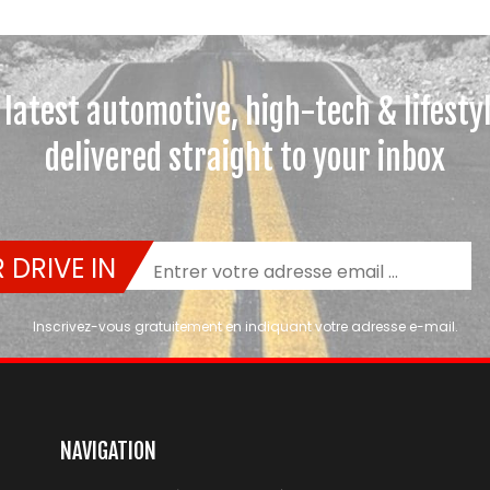
 latest automotive, high-tech & lifesty
delivered straight to your inbox
 DRIVE IN
Inscrivez-vous gratuitement en indiquant votre adresse e-mail.
NAVIGATION