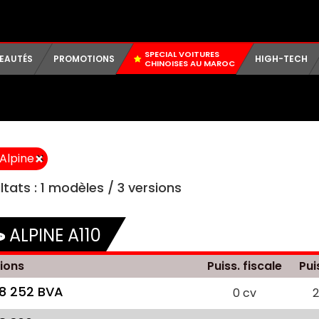
SPECIAL VOITURES
EAUTÉS
PROMOTIONS
HIGH-TECH
CHINOISES AU MAROC
×
Alpine
ltats :
1
modèles /
3
versions
ALPINE A110
ions
Puiss. fiscale
Pui
.8 252 BVA
0 cv