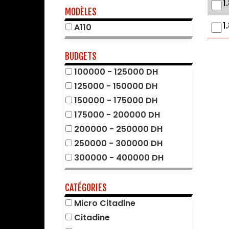
1
Citroën
MODÈLES
Cupra
1
A110
Dacia
DFSK
BUDGETS
DS
100000 - 125000 DH
Fiat
125000 - 150000 DH
Ford
150000 - 175000 DH
Geely
175000 - 200000 DH
Great Wall
200000 - 250000 DH
Honda
250000 - 300000 DH
Hyundai
300000 - 400000 DH
Jaecoo
400000 - 500000 DH
Jeep
500000 - 600000 DH
CATÉGORIES
Kia
600000 - 700000 DH
Micro Citadine
Mahindra
700000 - 800000 DH
Citadine
Maserati