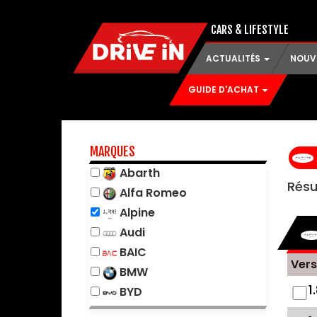
CARS & LIFESTYLE
ACTUALITÉS
NOUV
GUIDE D'ACHAT
MARQUES
Abarth
Résu
Alfa Romeo
Alpine
Audi
BAIC
Vers
BMW
1
BYD
Changan