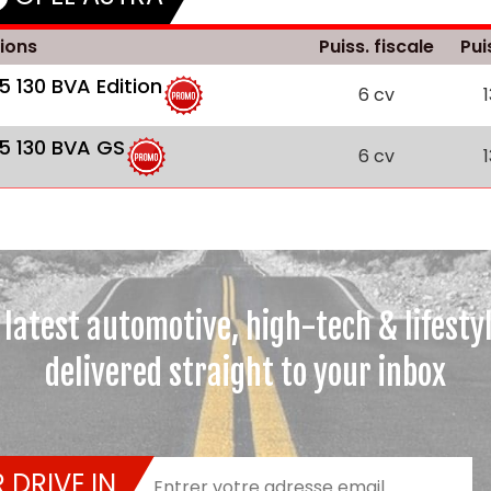
ions
Puiss. fiscale
Pui
.5 130 BVA Edition
6 cv
.5 130 BVA GS
6 cv
 latest automotive, high-tech & lifesty
delivered straight to your inbox
 DRIVE IN