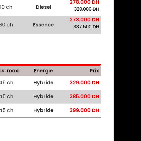
278.000 DH
110 ch
Diesel
329.000 DH
273.000 DH
130 ch
Essence
337.500 DH
ss. maxi
Energie
Prix
145 ch
Hybride
329.000 DH
145 ch
Hybride
385.000 DH
145 ch
Hybride
399.000 DH