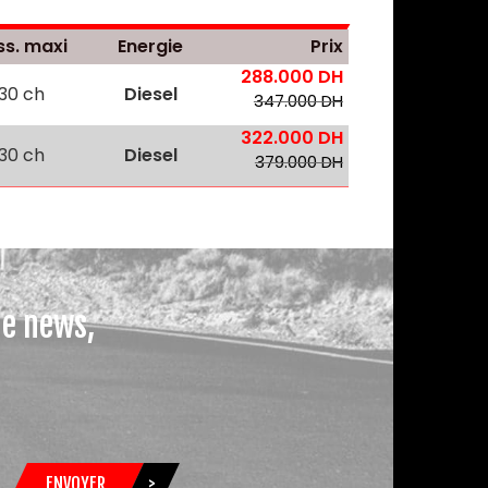
ss. maxi
Energie
Prix
288.000 DH
130 ch
Diesel
347.000 DH
322.000 DH
130 ch
Diesel
379.000 DH
le news,
ENVOYER
>