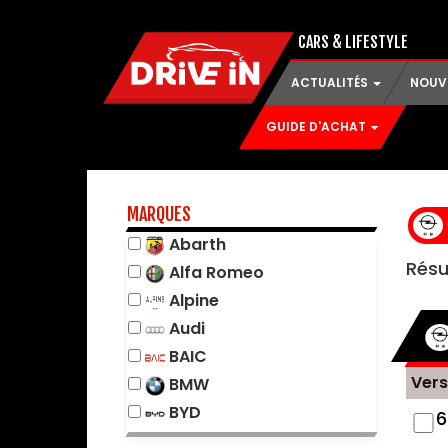
CARS & LIFESTYLE
ACTUALITÉS
NOUV
GUIDE D'ACHAT
MARQUES
Abarth
Résu
Alfa Romeo
Alpine
Audi
BAIC
Vers
BMW
BYD
6
Changan