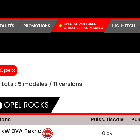
SPECIAL VOITURES
EAUTÉS
PROMOTIONS
HIGH-TECH
CHINOISES AU MAROC
×
Opel
ltats :
5
modèles /
11
versions
OPEL ROCKS
ions
Puiss. fiscale
Pui
 kW BVA Tekno
0 cv