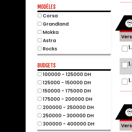
Citroën
MODÈLES
Cupra
Corsa
Dacia
Grandland
DFSK
Mokka
Vers
DS
Astra
1
Fiat
Rocks
Ford
1
Geely
BUDGETS
Great Wall
100000 - 125000 DH
1
Honda
125000 - 150000 DH
Hyundai
150000 - 175000 DH
Jaecoo
175000 - 200000 DH
Jeep
200000 - 250000 DH
Kia
250000 - 300000 DH
Mahindra
300000 - 400000 DH
Vers
Maserati