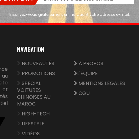
Inscrivez-vous gratuitement en indiquant votre adresse e-mail.
NAVIGATION
NOUVEAUTÉS
À PROPOS
nce
PROMOTIONS
L'ÉQUIPE
 au
site
SPECIAL
MENTIONS LÉGALES
e et
VOITURES
CGU
tés
CHINOISES AU
tiel
MAROC
HIGH-TECH
LIFESTYLE
VIDÉOS