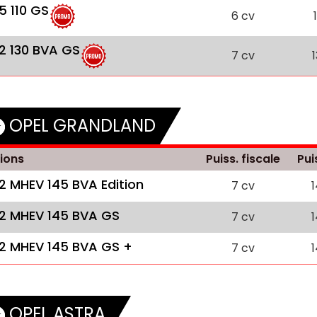
.5 110 GS
6 cv
.2 130 BVA GS
7 cv
OPEL GRANDLAND
ions
Puiss. fiscale
Pui
.2 MHEV 145 BVA Edition
7 cv
.2 MHEV 145 BVA GS
7 cv
.2 MHEV 145 BVA GS +
7 cv
OPEL ASTRA