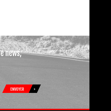
le news,
ENVOYER
>