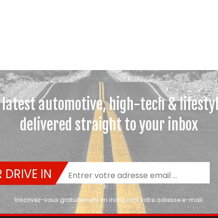
 latest automotive, high-tech & lifesty
delivered straight to your inbox
 DRIVE IN
Inscrivez-vous gratuitement en indiquant votre adresse e-mail.