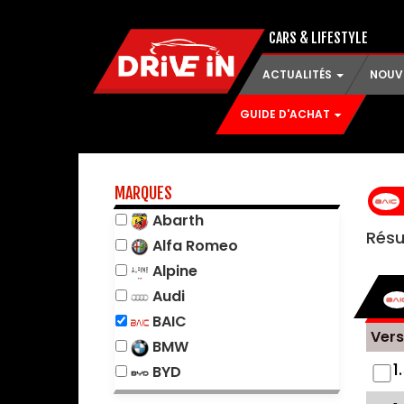
CARS & LIFESTYLE
ACTUALITÉS
NOUV
GUIDE D'ACHAT
MARQUES
Abarth
Résu
Alfa Romeo
Alpine
Audi
BAIC
Vers
BMW
1
BYD
Changan