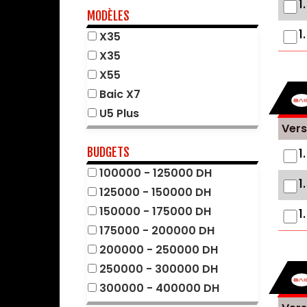
1
Citroën
MODÈLES
Cupra
1
X35
Dacia
X35
DFSK
X55
DS
Baic X7
Fiat
U5 Plus
Vers
Ford
Geely
BUDGETS
1
Great Wall
100000 - 125000 DH
1
Honda
125000 - 150000 DH
Hyundai
150000 - 175000 DH
1
Jaecoo
175000 - 200000 DH
Jeep
200000 - 250000 DH
Kia
250000 - 300000 DH
Mahindra
300000 - 400000 DH
Maserati