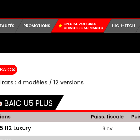
SPECIAL VOITURES
EAUTÉS
PROMOTIONS
HIGH-TECH
CHINOISES AU MAROC
×
BAIC
ltats :
4
modèles /
12
versions
BAIC U5 PLUS
ions
Puiss. fiscale
Pui
.5 112 Luxury
9 cv